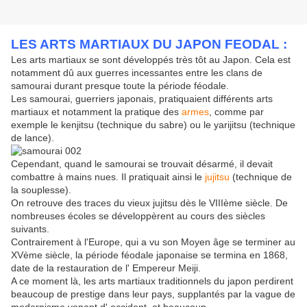
LES ARTS MARTIAUX DU JAPON FEODAL :
Les arts martiaux se sont développés très tôt au Japon. Cela est
notamment dû aux guerres incessantes entre les clans de
samourai durant presque toute la période féodale.
Les samourai, guerriers japonais, pratiquaient différents arts
martiaux et notamment la pratique des
armes
, comme par
exemple le kenjitsu (technique du sabre) ou le yarijitsu (technique
de lance).
Cependant, quand le samourai se trouvait désarmé, il devait
combattre à mains nues. Il pratiquait ainsi le
jujitsu
(technique de
la souplesse).
On retrouve des traces du vieux jujitsu dès le VIIIème siècle. De
nombreuses écoles se développèrent au cours des siècles
suivants.
Contrairement à l'Europe, qui a vu son Moyen âge se terminer au
XVème siècle, la période féodale japonaise se termina en 1868,
date de la restauration de l' Empereur Meiji.
A ce moment là, les arts martiaux traditionnels du japon perdirent
beaucoup de prestige dans leur pays, supplantés par la vague de