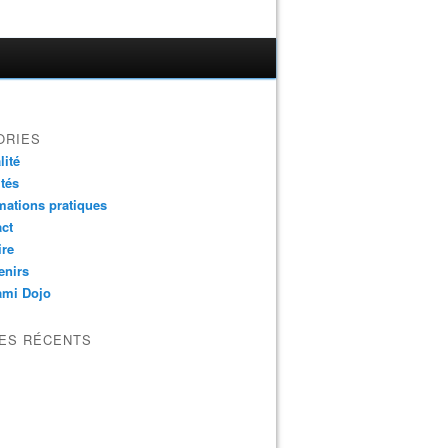
ORIES
lité
ités
mations pratiques
ct
ire
enirs
ami Dojo
LES RÉCENTS