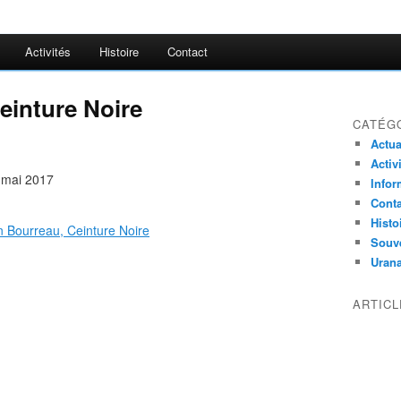
Activités
Histoire
Contact
einture Noire
CATÉG
Actua
Activ
 mai 2017
Infor
Conta
Histo
Souv
Uran
ARTIC