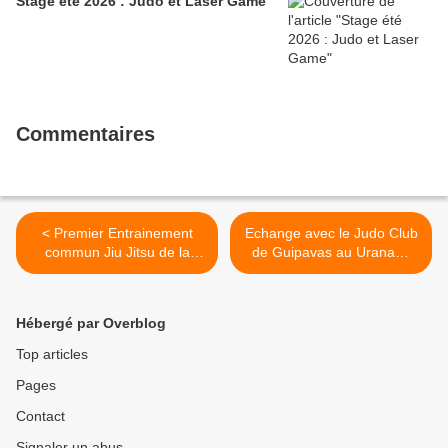
Stage été 2026 : Judo et Laser Game
Commentaires
< Premier Entrainement
Echange avec le Judo Club
commun Jiu Jitsu de la
de Guipavas au Uranami
saison 2018-2019
Dojo >
Hébergé par Overblog
Top articles
Pages
Contact
Signaler un abus