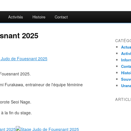
Activités
Histoire
Contact
snant 2025
CATÉG
Actua
Activ
Infor
Conta
Histo
 Fouesnant 2025.
Souv
umi Furakawa, entraineur de l'équipe féminine
Uran
ARTIC
orote Seoi Nage.
à la fin du stage.