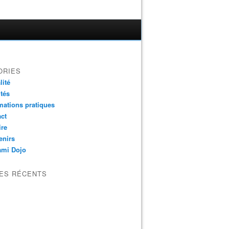
ORIES
lité
ités
mations pratiques
ct
ire
enirs
ami Dojo
LES RÉCENTS