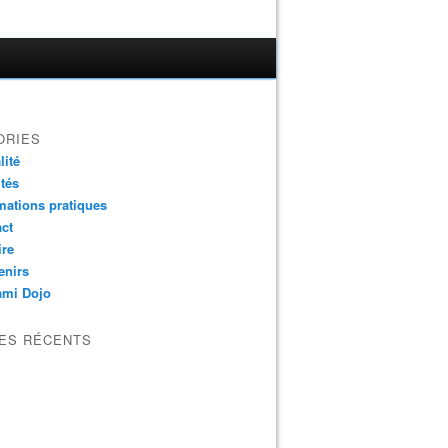
ORIES
lité
ités
mations pratiques
ct
ire
enirs
ami Dojo
LES RÉCENTS