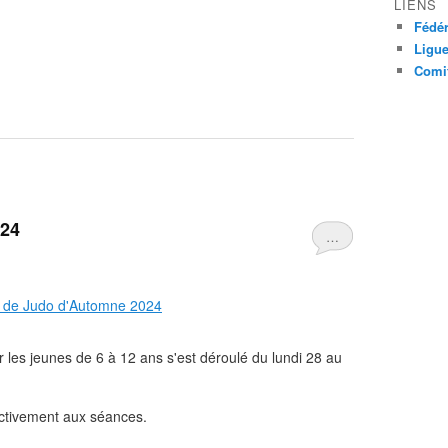
LIENS
Fédér
Ligue
Comit
024
…
les jeunes de 6 à 12 ans s'est déroulé du lundi 28 au
activement aux séances.